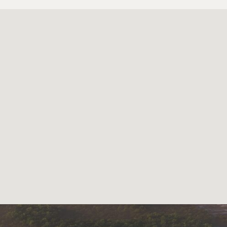
ДОКУМЕ
Проектная д
на сайте
наш
Политика ко
Согласие на
данных
Пользовател