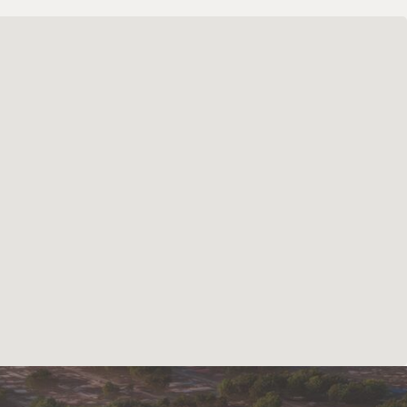
НТАЦИЯ
екларация размещена
.дом.рф
нфиденциальности
 обработку персональных
ьское соглашение