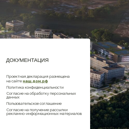
 получение рассылки
формационных материалов
(c) 2026
ООО «СЗ «Соседи М-Левел»
ИНН 5638081352
ОГРН 1235600007884
нбургская обл., Оренбургский
 р-н, с.п. Нежинский сельсовет,
Нежинка, ул. Есенина, двлд. 27