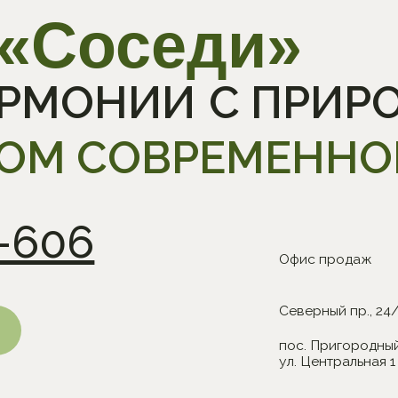
606
Офис продаж
Северный пр., 24/1
пос. Пригородный,
ул. Центральная 1