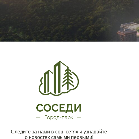
Согласие на
рекламно-ин
едите за нами в соц. сетях и узнавайте
о новостях самыми первыми!
460520, Оре
м.
Разработка сайта
с. 